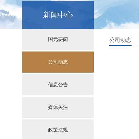
新闻中心
国元要闻
公司动态
公司动态
信息公告
媒体关注
政策法规