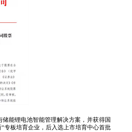
与储能锂电池智能管理解决方案，并获得国
新”专板培育企业，后入选上市培育中心首批