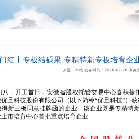
门红丨专板结硕果 专精特新专板培育企
来源：本站 发布时间：2026-02-26 浏
初八，开工首日，安徽省股权托管交易中心喜获捷
优旦科技股份有限公司（以下简称“优旦科技”）获
获得新三板同意挂牌函的企业。该企业既是专精特新
业上市培育中心首批重点培育企业。