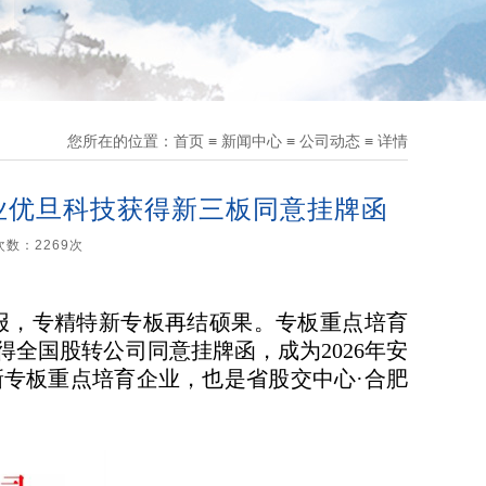
您所在的位置：
首页
≡
新闻中心
≡
公司动态
≡
详情
业优旦科技获得新三板同意挂牌函
览次数：
2269
次
报，专精特新专板再结硕果。专板重点培育
得全国股转公司同意挂牌函，成为2026年安
专板重点培育企业，也是省股交中心·合肥