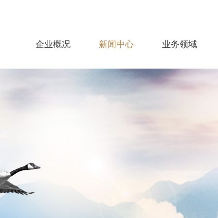
企业概况
新闻中心
业务领域