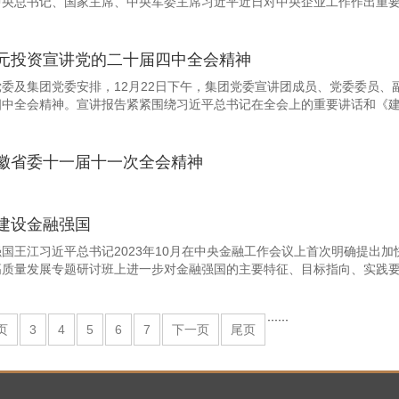
央总书记、国家主席、中央军委主席习近平近日对中央企业工作作出重要指
元投资宣讲党的二十届四中全会精神
委及集团党委安排，12月22日下午，集团党委宣讲团成员、党委委员
中全会精神。宣讲报告紧紧围绕习近平总书记在全会上的重要讲话和《建议》
徽省委十一届十一次全会精神
建设金融强国
国王江习近平总书记2023年10月在中央金融工作会议上首次明确提出加
质量发展专题研讨班上进一步对金融强国的主要特征、目标指向、实践要求
···
···
页
3
4
5
6
7
下一页
尾页