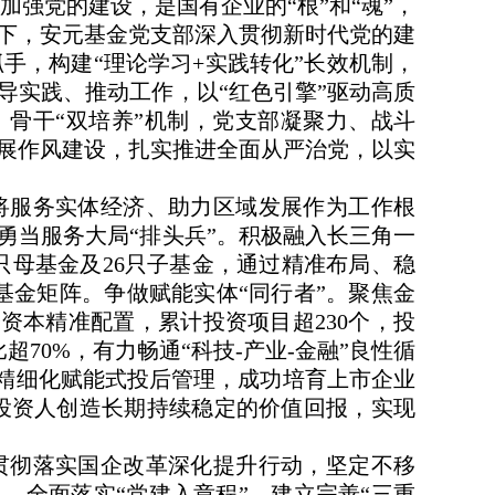
加强党的建设，是国有企业的“根”和“魂”，
下，安元基金党支部深入贯彻新时代党的建
抓手，构建“理论学习+实践转化”长效机制，
导实践、推动工作，以“红色引擎”驱动高质
骨干“双培养”机制，党支部凝聚力、战斗
展作风建设，扎实推进全面从严治党，以实
将服务实体经济、助力区域发展作为工作根
勇当服务大局“排头兵”。积极融入长三角一
只母基金及26只子基金，通过精准布局、稳
基金矩阵。争做赋能实体“同行者”。聚焦金
会资本精准配置，累计投资项目超230个，投
超70%，有力畅通“科技-产业-金融”良性循
施精细化赋能式投后管理，成功培育上市企业
，为投资人创造长期持续稳定的价值回报，实现
贯彻落实国企改革深化提升行动，坚定不移
。全面落实“党建入章程”，建立完善“三重