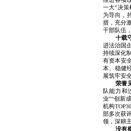
一大”决
为导向，
措，充分
干部队伍
十载
进法治国
持续深化
有资本安
本、稳健
展筑牢安
荣誉
队能力和
业”“创新
机构TOP
部多次获
领，深耕
没有