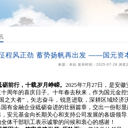
讯
征程风正劲 蓄势扬帆再出发 ——国元
来源：本站 发布时间：2025-07-28 浏
砥砺前行，十载岁月峥嵘。
2025年7月27日，是
立十周年的喜庆日子。十年春去秋来，作为国元金控
“国之大者”，矢志奋斗，锐意进取，深耕区域经济
出国有金融企业砥砺奋进的壮丽篇章，交出一份彰显
际，安元基金向长期关心和支持公司发展的各级领导
的全体干部职工表示诚挚的问候和衷心的感谢！