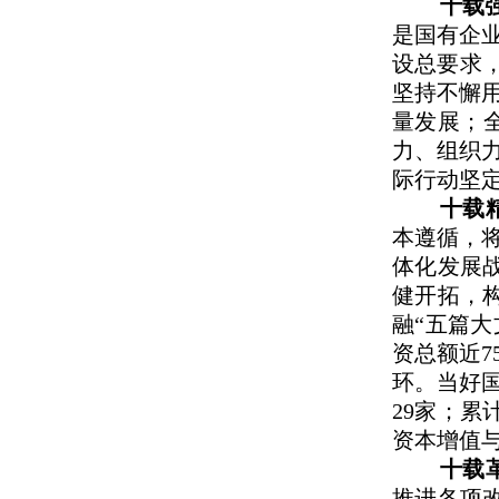
十载
是国有企
设总要求，
坚持不懈
量发展；
力、组织
际行动坚定
十载
本遵循，
体化发展战
健开拓，构
融“五篇大
资总额近7
环。当好国
29家；累
资本增值
十载
推进各项