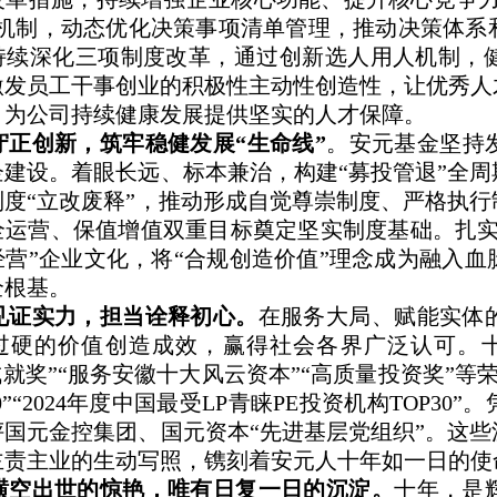
策机制，动态优化决策事项清单管理，推动决策体系
持续深化三项制度改革，通过创新选人用人机制，
激发员工干事创业的积极性主动性创造性，让优秀人
，为公司持续健康发展提供坚实的人才保障。
守正创新，筑牢稳健发展“生命线”
。安元基金坚持
企建设。着眼长远、标本兼治，构建“募投管退”全
制度“立改废释”，推动形成自觉尊崇制度、严格执
全运营、保值增值双重目标奠定坚实制度基础。扎实
经营”企业文化，将“合规创造价值”理念成为融入
全根基。
见证实力，担当诠释初心。
在服务大局、赋能实体
过硬的价值创造成效，赢得社会各界广泛认可。十
成就奖”“服务安徽十大风云资本”“高质量投资奖”等荣
30”“2024年度中国最受LP青睐PE投资机构TOP
评国元金控集团、国元资本“先进基层党组织”。这
主责主业的生动写照，镌刻着安元人十年如一日的使
横空出世的惊艳，唯有日复一日的沉淀。
十年，是