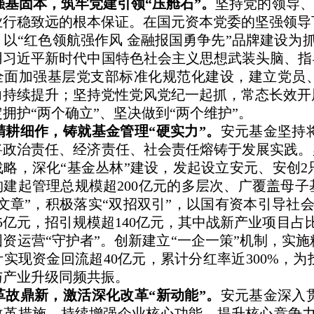
强基固本，筑牢党建引领“压舱石”。
坚持党的领导、
业行稳致远的根本保证。在国元资本党委的坚强领导
以“红色领航强作风 金融报国勇争先”品牌建设为
用习近平新时代中国特色社会主义思想武装头脑、指
全面加强基层党支部标准化规范化建设，建立党员、
力持续提升；坚持党性党风党纪一起抓，常态长效开
拥护“两个确立”、坚决做到“两个维护”。
精耕细作，铸就基金管理“硬实力”。
安元基金坚持
将政治责任、经济责任、社会责任熔铸于发展实践。
略，深化“基金丛林”建设，发起设立安元、安创2
建起管理总规模超200亿元的多层次、广覆盖母子
文章”，积极落实“双招双引”，以国有资本引导社
5亿元，招引规模超140亿元，其中战新产业项目占比
资运营“守护者”。创新建立“一企一策”机制，实
计实现资金回流超40亿元，累计分红率近300%
与产业升级同频共振。
革故鼎新，激活深化改革“新动能”。
安元基金深入
改革措施，持续增强企业核心功能、提升核心竞争力