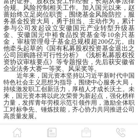
富的证券、股权投资工作经验，长期从事法律
合规、风险控制相关工作。加入国元以来，赵
蔷始终立足岗位职责，围绕基金风险防控，服
务基金投资大局，勇于担当、主动作为，累计
参与公司发起设立安徽国元产业转型升级基
金、安徽国元中裕食品投资基金等10余只基
金，审核管理母子基金总规模超200亿元。由
他牵头起草的《国有私募股权投资基金退出之
公司回购路径可行性分析》《浅析私募股权投
资协议审核要点》等专题报告，先后获安徽省
企业法务大赛一等奖、风采奖等。
近年来，国元资本坚持以习近平新时代中国
特色社会主义思想为指导，围绕中心服务大局，
持续激发职工创新活力，厚植人才成长沃土。未
来，国元资本将以此次荣誉为新起点，强化榜样
力量，发挥青年劳模示范引领作用，激励全体职
工对标争先、锤炼技能，齐心协力共同推进公司
高质量发展。