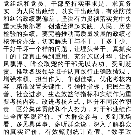
党组织和党员、干部坚持实事求是、求真务
实，为人民出政绩、以实干出政绩，有效防范
和纠治政绩观偏差，坚决有力贯彻落实党中央
重大决策部署，创造经得起实践、人民、历史
检验的实绩。要完善推动高质量发展的政绩考
核评价办法，切实解决干与不干、干多干少、
干好干坏一个样的问题，让埋头苦干、真抓实
干的干部真正得到重用、充分施展才华，让作
风飘浮、哗众取宠的干部无以表功、受到贬
责。推动各级领导班子认真践行正确政绩观，
增强本领、担当作为、争创佳绩。优化考核内
容，精准设置关键性、引领性指标，把民生改
善、社会进步、生态效益等指标和实绩作为重
要考核内容。改进考核方式，区分不同岗位职
责，区分集体贡献和个人努力，对干部业绩作
出全面客观评价。扩大群众参与，多到现场
看、多见具体事、多听群众说，深入了解群众
的真实评价。有效甄别统计造假、“数字政