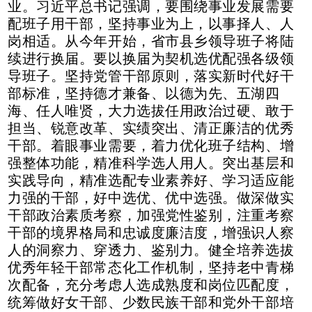
业。习近平总书记强调，要围绕事业发展需要
配班子用干部，坚持事业为上，以事择人、人
岗相适。从今年开始，省市县乡领导班子将陆
续进行
换届。要以换届为契机选优配强各级领
导班子。坚持党管干部原则，落实新时代好干
部标准，坚持德才兼备、以德为先、五湖四
海、任人唯贤，大力选拔任用政治过硬、敢于
担当、锐意改革、实绩突出、清正廉洁的优秀
干部。着眼事业需要，着力优化班子结构、增
强整体功能，精准科学选人用人。突出基层和
实践导向，精准选配专业素养好、学习适应能
力强的干部，好中选优、优中选强。做深做实
干部政治素质考察，加强党性鉴别，注重考察
干部的境界格局和忠诚度廉洁度，增强识
人察
人的洞察力、穿透力、鉴别力。健全培养选拔
优秀年轻干部常态化工作机制，坚持老中青梯
次配备，充分考虑人选成熟度和岗位匹配度，
统筹做好女干部、少数民族干部和党外干部培