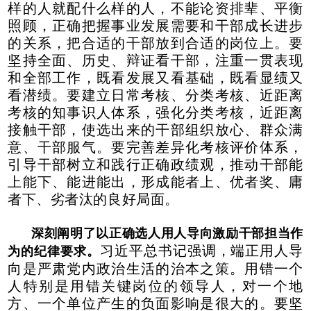
样的人就配什么样的人，不能论资排辈、平衡
照顾，正确把握事业发展需要和干部成长进步
的关系，把合适的干部放到合适的岗位上。要
坚持全面、历史、辩证看干部，注重一贯表现
和全部工作，既看发展又看基础，既看显绩又
看潜绩。要建立日常考核、分类考核、近距离
考核的知事识人体系，强化分类考核，近距离
接触干部，使选出来的干部组织放心、群众满
意、干部服气。要完善差异化考核评价体系，
引导干部树立和践行正确政绩观，推动干部能
上能下、能进能出，形成能者上、优者奖、庸
者下、劣者汰的良好局面。
深刻阐明了以正确选人用人导向激励干部担当作
习近平总书记强调，端正用人导
为的纪律要求。
向是严肃党内政治生活的治本之策。用错一个
人特别是用错关键岗位的领导人，对一个地
方、一个单位产生的负面影响是很大的。要坚