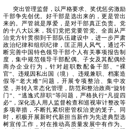
突出管理监督，以严格要求、奖优惩劣激励
干部争先创优。好干部是选出来的，更是管出
来的。严管就是厚爱，是对干部真正负责。党
的十八大以来，我们党把党要管党、全面从严
治党方针贯彻到干部队伍建设中，进一步严肃
政治纪律和组织纪律，匡正用人风气，通过不
断完善中国特色领导干部个人有关事项报告制
度，集中规范领导干部配偶、子女及其配偶经
商办企业行为，针对超职数配备干部、“裸
官”、违规因私出国（境）、违规兼职、档案造
假等“老大难”问题，开展专项整治、集中攻
坚，并转入常态化管理，防范和整治政商“旋转
门”、“逃逸式辞职”等问题，严格执行“凡提四
必”，深化选人用人监督检查和巡视审计整改等
多项举措，不断扎紧织密管权治吏的笼子。同
时，积极开展新时代新担当新作为先进典型选
树宣传工作，对在推动高质量发展中有作为、