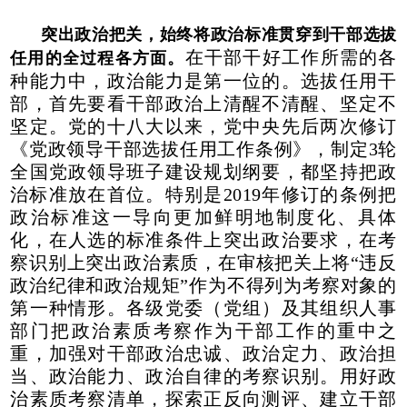
突出政治把关，始终将政治标准贯穿到干部选拔
在干部干好工作所需的各
任用的全过程各方面。
种能力中，政治能力是第一位的。选拔任用干
部，首先要看干部政治上清醒不清醒、坚定不
坚定。党的十八大以来，党中央先后两次修订
《党政领导干部选拔任用工作条例》，制定3轮
全国党政领导班子建设规划纲要，都坚持把政
治标准放在首位。特别是2019年修订的条例把
政治标准这一导向更加鲜明地制度化、具体
化，在人选的标准条件上突出政治要求，在考
察识别上突出政治素质，在审核把关上将“违反
政治纪律和政治规矩”作为不得列为考察对象的
第一种情形。各级党委（党组）及其组织人事
部门把政治素质考察作为干部工作的重中之
重，加强对干部政治忠诚、政治定力、政治担
当、政治能力、政治自律的考察识别。用好政
治素质考察清单，探索正反向测评、建立干部