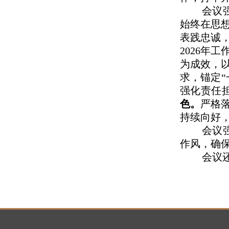
会议
始终在思
表践忠诚
2026年
为成效，
求，锚定“
强化责任
色。
严格
持续向好
会议
作风，确
会议