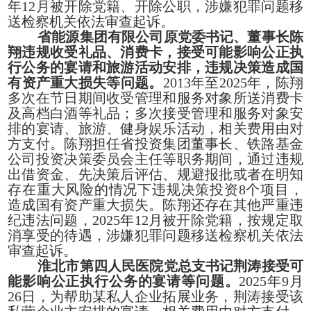
年12月被开除党籍、开除公职，涉嫌犯罪问题移
送检察机关依法审查起诉。
省能源集团有限公司原党委书记、董事长陈
翔违规收受礼品、消费卡，接受可能影响公正执
行公务的宴请和旅游活动安排，违规决策造成国
有资产重大损失等问题。
2013年至2025年，陈翔
多次在节日期间收受管理和服务对象所送消费卡
及高档白酒等礼品；多次接受管理和服务对象安
排的宴请、旅游、健身娱乐活动，相关费用由对
方支付。陈翔担任省投资集团董事长、铁路基金
公司投资决策委员会主任等职务期间，通过违规
出借资金、先决策后评估、规避报批或者在明知
存在重大风险的情况下违规决策投资8个项目，
造成国有资产重大损失。陈翔还存在其他严重违
纪违法问题，2025年12月被开除党籍，按规定取
消享受的待遇，涉嫌犯罪问题移送检察机关依法
审查起诉。
淮北市第四人民医院党总支书记荆涛接受可
能影响公正执行公务的宴请等问题。
2025年9月
26日，为帮助某私人企业拓展业务，荆涛接受该