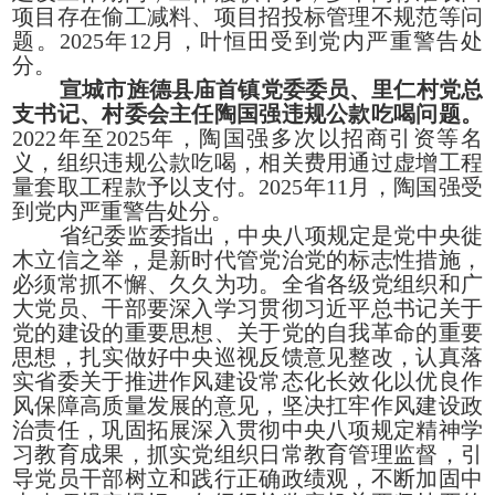
项目存在偷工减料、项目招投标管理不规范等问
题。2025年12月，叶恒田受到党内严重警告处
分。
宣城市旌德县庙首镇党委委员、里仁村党总
支书记、村委会主任陶国强违规公款吃喝问题。
2022年至2025年，陶国强多次以招商引资等名
义，组织违规公款吃喝，相关费用通过虚增工程
量套取工程款予以支付。2025年11月，陶国强受
到党内严重警告处分。
省纪委监委指出，中央八项规定是党中央徙
木立信之举，是新时代管党治党的标志性措施，
必须常抓不懈、久久为功。全省各级党组织和广
大党员、干部要深入学习贯彻习近平总书记关于
党的建设的重要思想、关于党的自我革命的重要
思想，扎实做好中央巡视反馈意见整改，认真落
实省委关于推进作风建设常态化长效化以优良作
风保障高质量发展的意见，坚决扛牢作风建设政
治责任，巩固拓展深入贯彻中央八项规定精神学
习教育成果，抓实党组织日常教育管理监督，引
导党员干部树立和践行正确政绩观，不断加固中