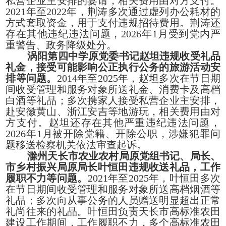
私营企业主安排的宴请，相关费用由对方支付。
2021年至2022年，荆涛多次通过虚列办公耗材的
方式套取资金，用于支付违规招待费用。荆涛还
存在其他违纪违法问题，2026年1月受到党内严
重警告、政务降级处分。
涡阳第四中学原党委书记赵坦违规收受礼品
礼金，接受可能影响公正执行公务的旅游活动安
排等问题。
2014年至2025年，赵坦多次在节日期
间收受管理和服务对象所送礼金、消费卡及高档
白酒等礼品；多次携家人接受私营企业主安排，
赴安徽黄山、浙江安吉等地游玩，相关费用由对
方支付。赵坦还存在其他严重违纪违法问题，
2026年1月被开除党籍、开除公职，涉嫌犯罪问
题移送检察机关依法审查起诉。
滁州天长市农业农村局原党组书记、局长、
市乡村振兴局原局长叶恒田违规收送礼品，工作
履职不力等问题。
2021年至2025年，叶恒田多次
在节日期间收受管理和服务对象所送高档烟酒等
礼品；多次向从事公务的人员赠送明显超出正常
礼尚往来的礼品。叶恒田负责天长市高标准农田
建设工作期间，工作履职不力，多个高标准农田