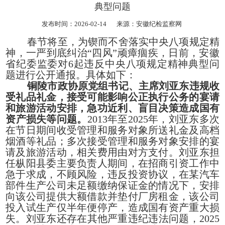
典型问题
发布时间：2026-02-14
来源：安徽纪检监察网
春节将至，为锲而不舍落实中央八项规定精
神，一严到底纠治“四风”顽瘴痼疾，日前，安徽
省纪委监委对6起违反中央八项规定精神典型问
题进行公开通报。具体如下：
铜陵市政协原党组书记、主席刘亚东违规收
受礼品礼金，接受可能影响公正执行公务的宴请
和旅游活动安排，急功近利、盲目决策造成国有
资产损失等问题。
2013年至2025年，刘亚东多次
在节日期间收受管理和服务对象所送礼金及高档
烟酒等礼品；多次接受管理和服务对象安排的宴
请及旅游活动，相关费用由对方支付。刘亚东担
任枞阳县委主要负责人期间，在招商引资工作中
急于求成，不顾风险，违反投资协议，在某汽车
部件生产公司未足额缴纳保证金的情况下，安排
向该公司提供大额借款并垫付厂房租金，该公司
投入试生产仅半年便停产，造成国有资产重大损
失。刘亚东还存在其他严重违纪违法问题，2025