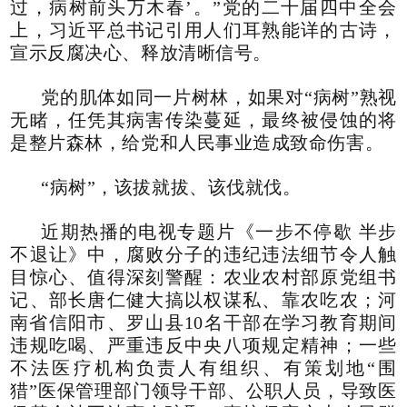
过，病树前头万木春’。”党的二十届四中全会
上，习近平总书记引用人们耳熟能详的古诗，
宣示反腐决心、释放清晰信号。
党的肌体如同一片树林，如果对“病树”熟视
无睹，任凭其病害传染蔓延，最终被侵蚀的将
是整片森林，给党和人民事业造成致命伤害。
“病树”，该拔就拔、该伐就伐。
近期热播的电视专题片《一步不停歇 半步
不退让》中，腐败分子的违纪违法细节令人触
目惊心、值得深刻警醒：农业农村部原党组书
记、部长唐仁健大搞以权谋私、靠农吃农；河
南省信阳市、罗山县10名干部在学习教育期间
违规吃喝、严重违反中央八项规定精神；一些
不法医疗机构负责人有组织、有策划地“围
猎”医保管理部门领导干部、公职人员，导致医