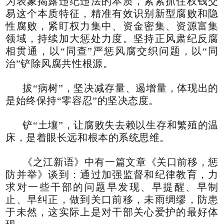
为表象揭露违纪违法的本质，紧紧抓住权钱交
易这个本质特征，精准有效识别新型腐败和隐
性腐败，紧盯权力集中、资金密集、资源富集
领域，持续加大惩处力度。坚持正风肃纪反腐
相贯通，以“同查”严惩风腐交织问题，以“同
治”铲除风腐共性根源。
拔“病树”，坚决减存量、遏增量，体现出的
是始终保持“零容忍”的坚决态度。
铲“土壤”，让腐败失去赖以生存和繁殖的温
床，是着眼长远和根本的系统思维。
《之江新语》中有一篇文章《关口前移，惩
防并举》谈到：通过加强监督和纪律教育，力
求对一些干部的问题早发现、早提醒、早制
止、早纠正，做到关口前移，未雨绸缪，防患
于未然，这实际上是对干部关心爱护的最好体