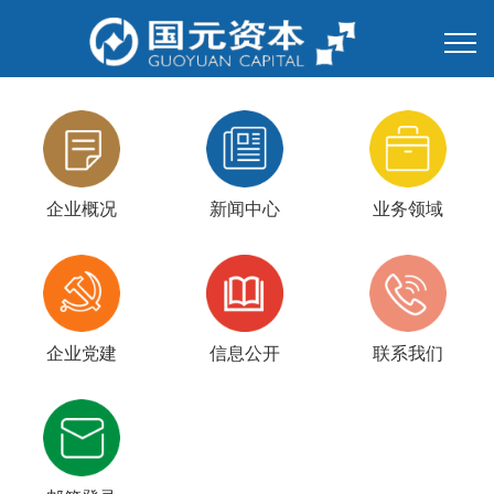
企业概况
新闻中心
业务领域
企业党建
信息公开
联系我们