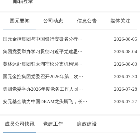
邮箱登录
国元要闻
公司动态
信息公告
媒体关注
国元金控集团与中国银行安徽省分行···
2026-08-05
集团党委举办学习贯彻习近平党建思···
2026-08-04
黄林沐赴集团驻太湖宿松分支机构调···
2026-08-03
国元金控集团党委召开2026年第二次···
2026-07-30
集团党委举办2026年度党务工作人员···
2026-07-28
安元基金助力中国DRAM龙头腾飞，长···
2026-07-27
成员公司快讯
党建工作
廉政建设